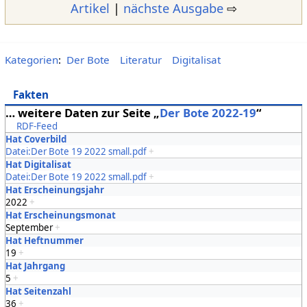
Artikel
|
nächste Ausgabe
⇨
Kategorien
:
Der Bote
Literatur
Digitalisat
Fakten
… weitere Daten zur Seite „
Der Bote 2022-19
“
RDF-Feed
Hat Coverbild
Datei:Der Bote 19 2022 small.pdf
+
Hat Digitalisat
Datei:Der Bote 19 2022 small.pdf
+
Hat Erscheinungsjahr
2022
+
Hat Erscheinungsmonat
September
+
Hat Heftnummer
19
+
Hat Jahrgang
5
+
Hat Seitenzahl
36
+