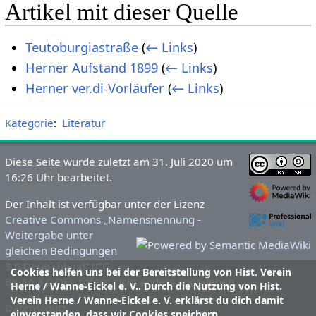
Artikel mit dieser Quelle
Teutoburgiastraße
(
← Links
)
Herner Aufstand 1899
(
← Links
)
Herner ver.di-Vorläufer
(
← Links
)
Kategorie
:
Literatur
Diese Seite wurde zuletzt am 31. Juli 2020 um
16:26 Uhr bearbeitet.
Der Inhalt ist verfügbar unter der Lizenz
Creative Commons „Namensnennung -
Weitergabe unter
gleichen Bedingungen
3.0 Deutschland“ (CC
Cookies helfen uns bei der Bereitstellung von Hist. Verein
BY-SA 3.0 DE)
, sofern nicht anders angegeben.
Herne / Wanne-Eickel e. V.. Durch die Nutzung von Hist.
Verein Herne / Wanne-Eickel e. V. erklärst du dich damit
Datenschutz
einverstanden, dass wir Cookies speichern.