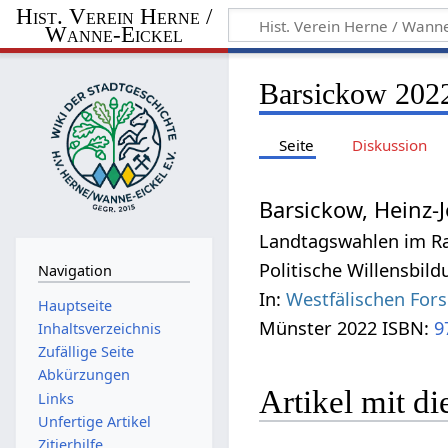
Hist. Verein Herne /
Wanne-Eickel
Barsickow 202
Seite
Diskussion
Barsickow, Heinz-
Landtagswahlen im Ra
Politische Willensbild
Navigation
In:
Westfälischen For
Hauptseite
Münster 2022 ISBN:
9
Inhaltsverzeichnis
Zufällige Seite
Abkürzungen
Artikel mit di
Links
Unfertige Artikel
Zitierhilfe