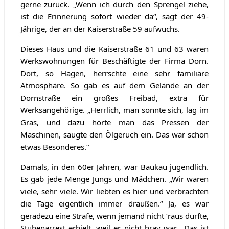
gerne zurück. „Wenn ich durch den Sprengel ziehe,
ist die Erinnerung sofort wieder da“, sagt der 49-
Jährige, der an der Kaiserstraße 59 aufwuchs.
Dieses Haus und die Kaiserstraße 61 und 63 waren
Werkswohnungen für Beschäftigte der Firma Dorn.
Dort, so Hagen, herrschte eine sehr familiäre
Atmosphäre. So gab es auf dem Gelände an der
Dornstraße ein großes Freibad, extra für
Werksangehörige. „Herrlich, man sonnte sich, lag im
Gras, und dazu hörte man das Pressen der
Maschinen, saugte den Ölgeruch ein. Das war schon
etwas Besonderes.“
Damals, in den 60er Jahren, war Baukau jugendlich.
Es gab jede Menge Jungs und Mädchen. „Wir waren
viele, sehr viele. Wir liebten es hier und verbrachten
die Tage eigentlich immer draußen.“ Ja, es war
geradezu eine Strafe, wenn jemand nicht ‘raus durfte,
Stubenarrest erhielt, weil er nicht brav war. „Das ist