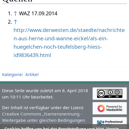
↑
WAZ 17.09.2014
↑
http://www.derwesten.de/staedte/nachrichte
n-aus-herne-und-wanne-eickel/als-ein-
huegelchen-noch-teufelsberg-hiess-
id9836439.html
Kategorie
:
Artikel
Diese Seite wurde zuletzt am 6. April 2018
um 10:11 Uhr bearbeitet.
Der Inhalt ist verfügbar unter der Lizenz
Creative Commons „Namensnennung -
Weitergabe unter gleichen Bedingungen
3.0 Deutschland“ (CC BY-SA 3.0 DE)
,
Cookies helfen uns bei der Bereitstellung von Hist. Verein