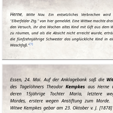
Herne
, Mitte Nov. Ein entsetzliches Verbrechen wird
"Elberfelder Ztg." von hier gemeldet. Eine Wittwe machte dre
den Versuch, ihr drei Wochen altes Kind mit Gift aus dem 
zu räumen, und als die Absicht nicht erreicht wurde, erträ
die fünfzehnjährige Schwester das unglückliche Kind in e
[
1
]
Waschfaß.
"
Essen, 24. Mai. Auf der Anklagebank saß die
Wi
des Tagelöhners Theodor
Kempkes
aus Herne 
deren 15jährige Tochter Maria, letztere we
Mordes, erstere wegen Anstiftung zum Morde. 
Witwe Kempkes gebar am 23. Oktober v. J. [1878]