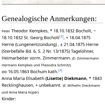
Genealogische Anmerkungen:
Theodor Kempkes, * 18.10.1832 Bocholt, ~
Peter
[
3
]
18.10.1832 St. Georg Bocholt
, + 18.04.1875
Herne (Lungenentzündung) , ± 21.04.1875 Herne
(Sterbefälle Bd. 6, S. 2 Nr. 13/1875) Tagelöhner,
Heimarbeiter vorm. Zimmermann.
(E: Zimmermann
Hermann Kempkes und Theoodra Schmitz)
[
4
]
oo 16.05.1863 Bochum kath.
Anna Maria Elisabeth
(Lisette) Diekmann
, * 1843
Recklinghausen, + unbekannt.
(E: Wilhelm Dieckmann
und Anna Maria Küper)
Kinder: