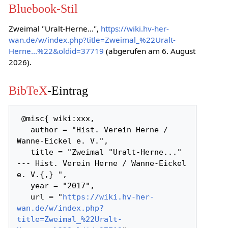
Bluebook-Stil
Zweimal "Uralt-Herne...",
https://wiki.hv-her-
wan.de/w/index.php?title=Zweimal_%22Uralt-
Herne...%22&oldid=37719
(abgerufen am 6. August
2026).
BibTeX
-Eintrag
 @misc{ wiki:xxx,

   author = "Hist. Verein Herne / 
Wanne-Eickel e. V.",

   title = "Zweimal "Uralt-Herne..." 
--- Hist. Verein Herne / Wanne-Eickel 
e. V.{,} ",

   year = "2017",

   url = "
https://wiki.hv-her-
wan.de/w/index.php?
title=Zweimal_%22Uralt-