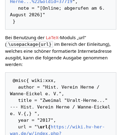
Herne...%22&oldid=37719
",

   note = "[Online; abgerufen am 6. 
August 2026]"

Bei Benutzung der
LaTeX
-Moduls „url“
(
im Bereich der Einleitung),
\usepackage{url}
welches eine schöner formatierte Internetadresse
ausgibt, kann die folgende Ausgabe genommen
werden:
 @misc{ wiki:xxx,

   author = "Hist. Verein Herne / 
Wanne-Eickel e. V.",

   title = "Zweimal "Uralt-Herne..." 
--- Hist. Verein Herne / Wanne-Eickel 
e. V.{,} ",

   year = "2017",

   url = "
\url{
https://wiki.hv-her-
wan.de/w/index.php?