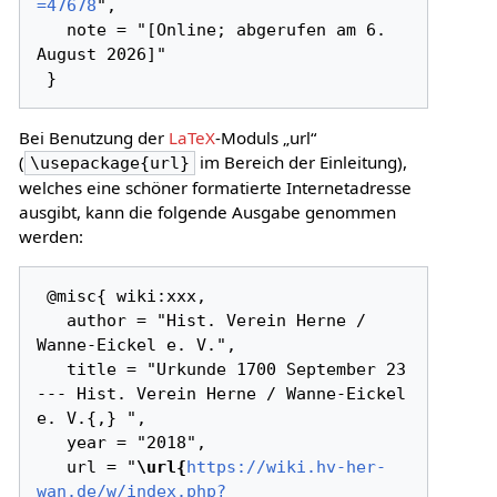
=47678
",

   note = "[Online; abgerufen am 6. 
August 2026]"

Bei Benutzung der
LaTeX
-Moduls „url“
(
im Bereich der Einleitung),
\usepackage{url}
welches eine schöner formatierte Internetadresse
ausgibt, kann die folgende Ausgabe genommen
werden:
 @misc{ wiki:xxx,

   author = "Hist. Verein Herne / 
Wanne-Eickel e. V.",

   title = "Urkunde 1700 September 23 
--- Hist. Verein Herne / Wanne-Eickel 
e. V.{,} ",

   year = "2018",

   url = "
\url{
https://wiki.hv-her-
wan.de/w/index.php?