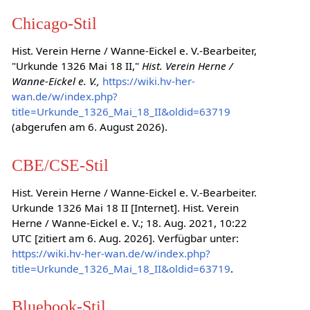
Chicago-Stil
Hist. Verein Herne / Wanne-Eickel e. V.-Bearbeiter,
"Urkunde 1326 Mai 18 II,"
Hist. Verein Herne /
Wanne-Eickel e. V.,
https://wiki.hv-her-
wan.de/w/index.php?
title=Urkunde_1326_Mai_18_II&oldid=63719
(abgerufen am 6. August 2026).
CBE/CSE-Stil
Hist. Verein Herne / Wanne-Eickel e. V.-Bearbeiter.
Urkunde 1326 Mai 18 II [Internet]. Hist. Verein
Herne / Wanne-Eickel e. V.; 18. Aug. 2021, 10:22
UTC [zitiert am 6. Aug. 2026]. Verfügbar unter:
https://wiki.hv-her-wan.de/w/index.php?
title=Urkunde_1326_Mai_18_II&oldid=63719
.
Bluebook-Stil