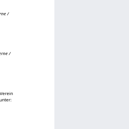
rne /
erne /
 Verein
unter: