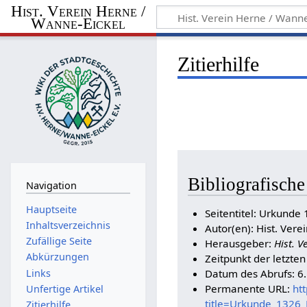
Hist. Verein Herne /
Wanne-Eickel
Zitierhilfe
Bibliografisch
Navigation
Hauptseite
Seitentitel: Urkunde
Inhaltsverzeichnis
Autor(en): Hist. Vere
Zufällige Seite
Herausgeber:
Hist. V
Abkürzungen
Zeitpunkt der letzte
Links
Datum des Abrufs: 6
Permanente URL:
ht
Unfertige Artikel
title=Urkunde_1326
Zitierhilfe