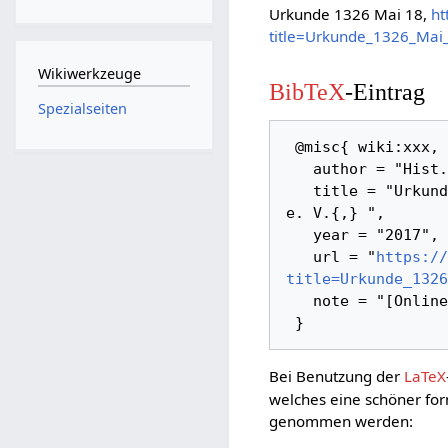
Urkunde 1326 Mai 18,
ht
title=Urkunde_1326_Mai
Wikiwerkzeuge
BibTeX
-Eintrag
Spezialseiten
 @misc{ wiki:xxx,

   author = "Hist. Verein Herne / Wanne-Eickel e. V.",

   title = "Urkunde 1326 Mai 18 --- Hist. Verein Herne / Wanne-Eickel 
e. V.{,} ",

   year = "2017",

   url = "
https://
title=Urkunde_1326
   note = "[Online; abgerufen am 6. August 2026]"

Bei Benutzung der
LaTeX
welches eine schöner for
genommen werden: