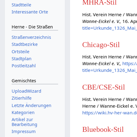
MHRA-Stil
Stadtteile
Interessante Orte
Hist. Verein Herne / Wann
Wanne-Eickel e. V.,
16. Apr
Herne - Die Straßen
title=Urkunde_1326_Mai
Straßenverzeichnis
Chicago-Stil
Stadtbezirke
Ortsteile
Hist. Verein Herne / Wan
Stadtplan
Wanne-Eickel e. V.,
https:
Postleitzahl
title=Urkunde_1326_Mai
Gemischtes
CBE/CSE-Stil
UploadWizard
Zitierhilfe
Hist. Verein Herne / Wann
Letzte Änderungen
Herne / Wanne-Eickel e. V
https://wiki.hv-her-wan
Kategorien
Artikel zur
Bearbeitung
Bluebook-Stil
Impressum