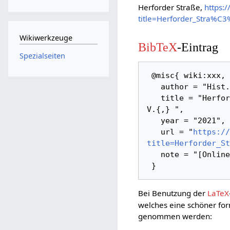
Herforder Straße,
https:
title=Herforder_Stra%C
Wikiwerkzeuge
BibTeX
-Eintrag
Spezialseiten
 @misc{ wiki:xxx,

   author = "Hist. Verein Herne / Wanne-Eickel e. V.",

   title = "Herforder Straße --- Hist. Verein Herne / Wanne-Eickel e. 
V.{,} ",

   year = "2021",

   url = "
https://
title=Herforder_St
   note = "[Online; abgerufen am 6. August 2026]"

Bei Benutzung der
LaTeX
welches eine schöner for
genommen werden: