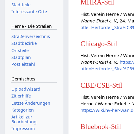
MHRA-Stil
Stadtteile
Interessante Orte
Hist. Verein Herne / Wann
Wanne-Eickel e. V.,
24. Ma
Herne - Die Straßen
title=Herforder_Stra%C
Straßenverzeichnis
Chicago-Stil
Stadtbezirke
Ortsteile
Hist. Verein Herne / Wann
Stadtplan
Wanne-Eickel e. V.,
https:
Postleitzahl
title=Herforder_Stra%C
Gemischtes
CBE/CSE-Stil
UploadWizard
Zitierhilfe
Hist. Verein Herne / Wann
Letzte Änderungen
Herne / Wanne-Eickel e. V
https://wiki.hv-her-wan
Kategorien
Artikel zur
Bearbeitung
Bluebook-Stil
Impressum