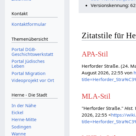
Versionskennung: 6
Kontakt
Kontaktformular
Zitatstile für H
Themenübersicht
Portal DGB-
APA-Stil
Geschichtswerkstatt
Portal Jüdisches
Herforder Straße. (24. M
Leben
August 2026, 22:55 von
h
Portal Migration
title=Herforder_Stra%C
Videoprojekt vor Ort
MLA-Stil
Herne - Die Stadt
In der Nähe
"Herforder Straße."
Hist.
Eickel
2026, 22:55 <
https://wik
Herne-Mitte
title=Herforder_Stra%C
Sodingen
Wanne