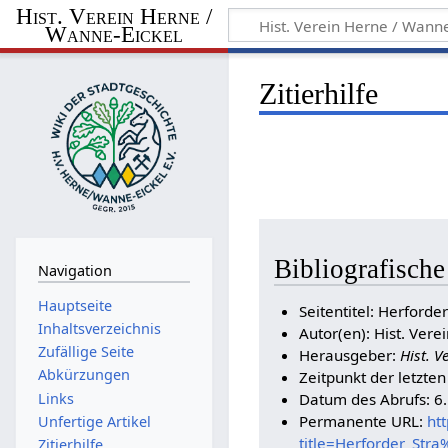
Hist. Verein Herne /
Wanne-Eickel
Zitierhilfe
Bibliografische
Navigation
Hauptseite
Seitentitel: Herforde
Inhaltsverzeichnis
Autor(en): Hist. Vere
Zufällige Seite
Herausgeber:
Hist. V
Abkürzungen
Zeitpunkt der letzte
Links
Datum des Abrufs: 6
Permanente URL:
ht
Unfertige Artikel
title=Herforder_St
Zitierhilfe