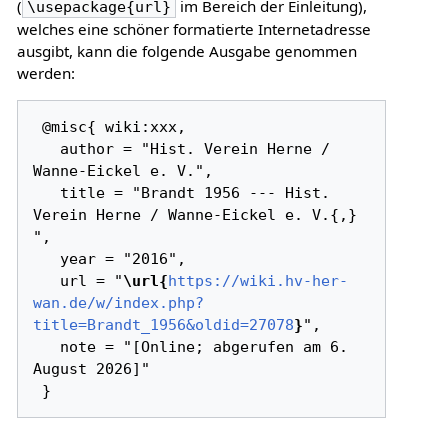
(
im Bereich der Einleitung),
\usepackage{url}
welches eine schöner formatierte Internetadresse
ausgibt, kann die folgende Ausgabe genommen
werden:
 @misc{ wiki:xxx,

   author = "Hist. Verein Herne / 
Wanne-Eickel e. V.",

   title = "Brandt 1956 --- Hist. 
Verein Herne / Wanne-Eickel e. V.{,} 
",

   year = "2016",

   url = "
\url{
https://wiki.hv-her-
wan.de/w/index.php?
title=Brandt_1956&oldid=27078
}
",

   note = "[Online; abgerufen am 6. 
August 2026]"
