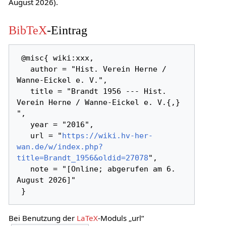
August 2026).
BibTeX
-Eintrag
 @misc{ wiki:xxx,

   author = "Hist. Verein Herne / 
Wanne-Eickel e. V.",

   title = "Brandt 1956 --- Hist. 
Verein Herne / Wanne-Eickel e. V.{,} 
",

   year = "2016",

   url = "
https://wiki.hv-her-
wan.de/w/index.php?
title=Brandt_1956&oldid=27078
",

   note = "[Online; abgerufen am 6. 
August 2026]"

Bei Benutzung der
LaTeX
-Moduls „url“