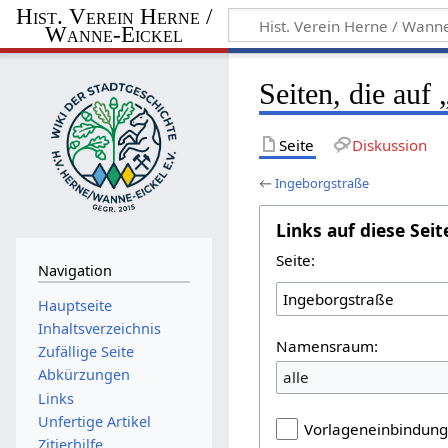
Hist. Verein Herne /
Wanne-Eickel
Seiten, die auf
Seite
Diskussion
←
Ingeborgstraße
Links auf diese Seit
Seite:
Navigation
Hauptseite
Inhaltsverzeichnis
Namensraum:
Zufällige Seite
Abkürzungen
alle
Links
Unfertige Artikel
Vorlageneinbindun
Zitierhilfe