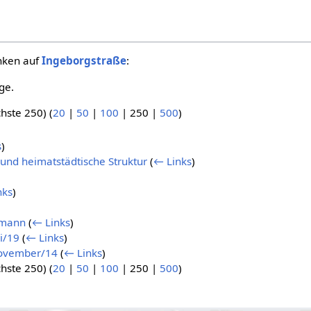
inken auf
Ingeborgstraße
:
ge.
hste 250
) (
20
|
50
|
100
|
250
|
500
)
s
)
nd heimatstädtische Struktur
(
← Links
)
nks
)
ttmann
(
← Links
)
i/19
(
← Links
)
November/14
(
← Links
)
hste 250
) (
20
|
50
|
100
|
250
|
500
)