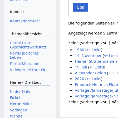
Los
Kontakt
Kontaktformular
Die folgenden Seiten verl
Angezeigt werden 9 Einträ
Themenübersicht
Zeige (
vorherige 250
|
näc
Portal DGB-
Geschichtswerkstatt
1960
(
← Links
)
Portal Jüdisches
14. November
(
← Link
Leben
Herner Straßennamen u
Portal Migration
19. Juli
(
← Links
)
Videoprojekt vor Ort
Alexander Beien
(
← Li
2020
(
← Links
)
Herne - Die Stadt
Friedrich Heinrich Flo
Vorlage:/Jahrestage/Jul
In der Nähe
Vorlage:/Jahrestage/
Eickel
Zeige (
vorherige 250
|
näc
Herne-Mitte
Sodingen
Wanne