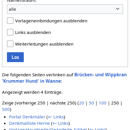
alle
Vorlageneinbindungen ausblenden
Links ausblenden
Weiterleitungen ausblenden
Los
Die folgenden Seiten verlinken auf
Brücken- und Wippkran
'Krummer Hund' in Wanne
:
Angezeigt werden 4 Einträge.
Zeige (
vorherige 250
|
nächste 250
) (
20
|
50
|
100
|
250
|
500
)
Portal Denkmäler
(
← Links
)
Denkmalliste Herne
(
← Links
)
Vorlage:Hauptseite/Geänderte Artikel
(
← Links
)