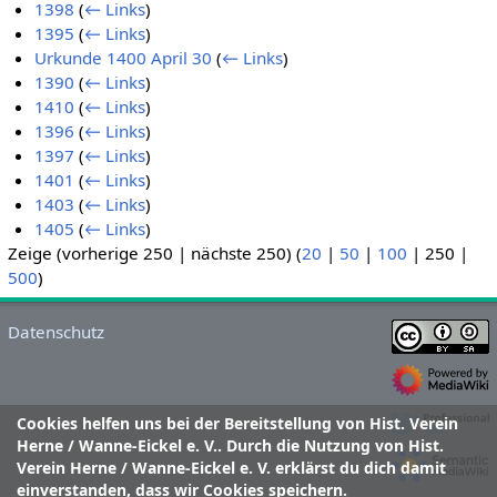
1398
(
← Links
)
1395
(
← Links
)
Urkunde 1400 April 30
(
← Links
)
1390
(
← Links
)
1410
(
← Links
)
1396
(
← Links
)
1397
(
← Links
)
1401
(
← Links
)
1403
(
← Links
)
1405
(
← Links
)
Zeige (
vorherige 250
|
nächste 250
) (
20
|
50
|
100
|
250
|
500
)
Datenschutz
Cookies helfen uns bei der Bereitstellung von Hist. Verein
Herne / Wanne-Eickel e. V.. Durch die Nutzung von Hist.
Verein Herne / Wanne-Eickel e. V. erklärst du dich damit
einverstanden, dass wir Cookies speichern.