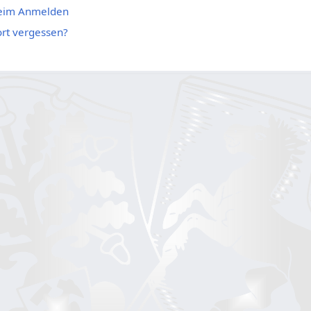
beim Anmelden
rt vergessen?