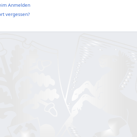
beim Anmelden
rt vergessen?