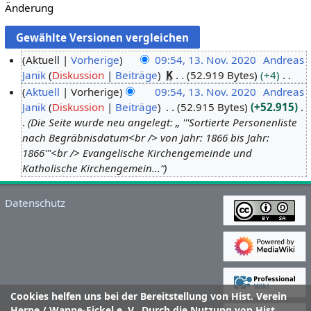
Änderung
Aktuell
Vorherige
09:54, 13. Nov. 2020
Andreas
Janik
Diskussion
Beiträge
K
52.919 Bytes
+4
1
K
Aktuell
Vorherige
09:54, 13. Nov. 2020
Andreas
3
e
Janik
Diskussion
Beiträge
52.915 Bytes
+52.915
.
i
Die Seite wurde neu angelegt: „ '''Sortierte Personenliste
N
n
nach Begräbnisdatum<br /> von Jahr: 1866 bis Jahr:
o
e
1866'''<br /> Evangelische Kirchengemeinde und
v
B
Katholische Kirchengemein…“
e
e
m
a
Datenschutz
b
r
e
b
r
e
2
i
0
t
2
u
Cookies helfen uns bei der Bereitstellung von Hist. Verein
0
n
Herne / Wanne-Eickel e. V.. Durch die Nutzung von Hist.