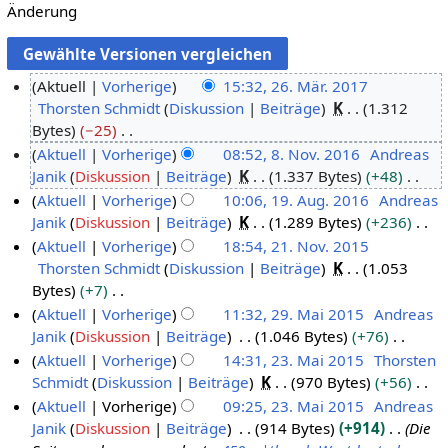
Änderung
Aktuell
Vorherige
15:32, 26. Mär. 2017
Thorsten Schmidt
Diskussion
Beiträge
K
1.312
2
Bytes
−25
6
K
Aktuell
Vorherige
08:52, 8. Nov. 2016
Andreas
.
e
Janik
Diskussion
Beiträge
K
1.337 Bytes
+48
8
M
i
K
Aktuell
Vorherige
10:06, 19. Aug. 2016
Andreas
.
ä
n
e
Janik
Diskussion
Beiträge
K
1.289 Bytes
+236
N
1
r
e
i
K
Aktuell
Vorherige
18:54, 21. Nov. 2015
o
9
z
B
n
e
Thorsten Schmidt
Diskussion
Beiträge
K
1.053
v
.
2
2
e
e
i
Bytes
+7
e
A
1
0
a
B
n
K
Aktuell
Vorherige
11:32, 29. Mai 2015
Andreas
m
u
.
1
r
e
e
e
Janik
Diskussion
Beiträge
1.046 Bytes
+76
2
b
g
N
7
b
a
B
i
K
Aktuell
Vorherige
14:31, 23. Mai 2015
Thorsten
9
e
u
o
e
r
e
n
e
Schmidt
Diskussion
Beiträge
K
970 Bytes
+56
.
2
r
s
v
i
b
a
e
i
K
Aktuell
Vorherige
09:25, 23. Mai 2015
Andreas
M
3
2
t
e
t
e
r
B
n
e
Janik
Diskussion
Beiträge
914 Bytes
+914
Die
a
.
0
2
m
u
i
b
e
e
i