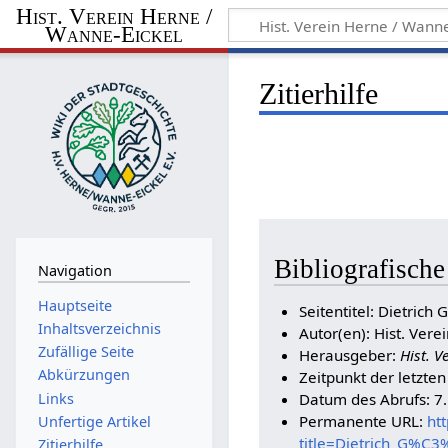
Hist. Verein Herne /
Wanne-Eickel
Zitierhilfe
Bibliografisch
Navigation
Hauptseite
Seitentitel: Dietrich
Inhaltsverzeichnis
Autor(en): Hist. Vere
Zufällige Seite
Herausgeber:
Hist. V
Abkürzungen
Zeitpunkt der letzte
Links
Datum des Abrufs: 7
Permanente URL:
ht
Unfertige Artikel
title=Dietrich_G%C
Zitierhilfe