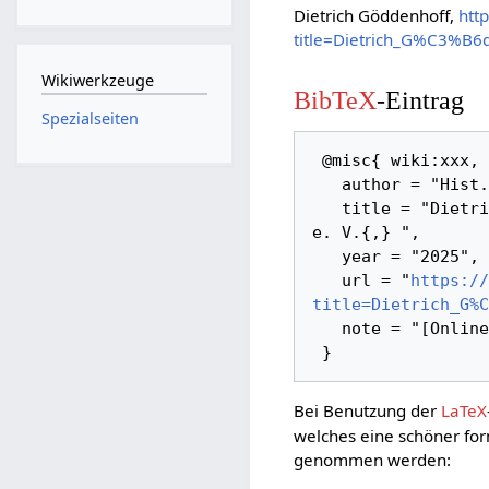
Dietrich Göddenhoff,
htt
title=Dietrich_G%C3%B6
Wikiwerkzeuge
BibTeX
-Eintrag
Spezialseiten
 @misc{ wiki:xxx,

   author = "Hist. Verein Herne / Wanne-Eickel e. V.",

   title = "Dietrich Göddenhoff --- Hist. Verein Herne / Wanne-Eickel 
e. V.{,} ",

   year = "2025",

   url = "
https://
title=Dietrich_G%C
   note = "[Online; abgerufen am 7. August 2026]"

Bei Benutzung der
LaTeX
welches eine schöner for
genommen werden: