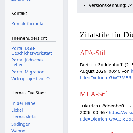
Versionskennung: 7
Kontakt
Kontaktformular
Zitatstile für D
Themenübersicht
Portal DGB-
APA-Stil
Geschichtswerkstatt
Portal Jüdisches
Dietrich Göddenhoff. (2.
Leben
August 2026, 00:46 von
h
Portal Migration
title=Dietrich_G%C3%B6
Videoprojekt vor Ort
MLA-Stil
Herne - Die Stadt
In der Nähe
"Dietrich Göddenhoff."
Hi
Eickel
2026, 00:46 <
https://wik
Herne-Mitte
title=Dietrich_G%C3%B6
Sodingen
Wanne