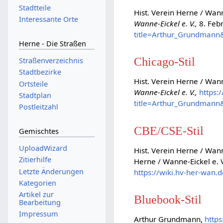
Stadtteile
Hist. Verein Herne / Wann
Interessante Orte
Wanne-Eickel e. V.,
8. Feb
title=Arthur_Grundmann
Herne - Die Straßen
Chicago-Stil
Straßenverzeichnis
Stadtbezirke
Hist. Verein Herne / Wan
Ortsteile
Wanne-Eickel e. V.,
https:
Stadtplan
title=Arthur_Grundmann
Postleitzahl
CBE/CSE-Stil
Gemischtes
UploadWizard
Hist. Verein Herne / Wann
Zitierhilfe
Herne / Wanne-Eickel e. V
Letzte Änderungen
https://wiki.hv-her-wan
Kategorien
Artikel zur
Bluebook-Stil
Bearbeitung
Impressum
Arthur Grundmann,
http