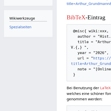
title=Arthur_Grundmann
BibTeX
-Eintrag
Wikiwerkzeuge
Spezialseiten
 @misc{ wiki:xxx,

   author = "Hist. Verein Herne / Wanne-Eickel e. V.",

   title = "Arthur Grundmann --- Hist. Verein Herne / Wanne-Eickel e. 
V.{,} ",

   year = "2026",

   url = "
https://
title=Arthur_Grund
   note = "[Online; abgerufen am 6. August 2026]"

Bei Benutzung der
LaTeX
welches eine schöner for
genommen werden: