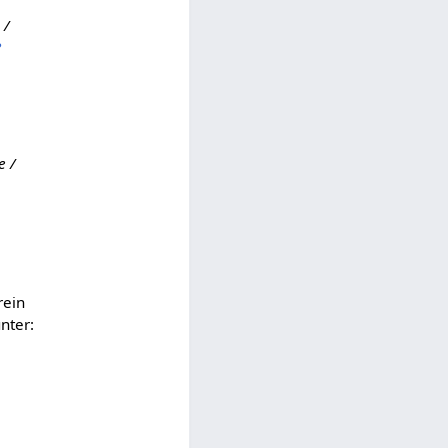
 /
?
e /
rein
nter: