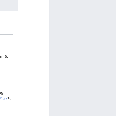
am 6.
ug.
9127
>.