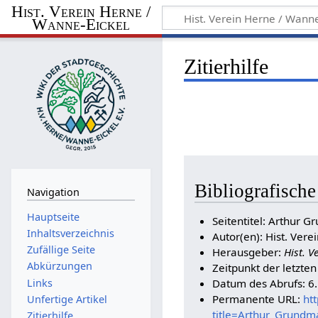
Hist. Verein Herne /
Wanne-Eickel
Zitierhilfe
Bibliografisch
Navigation
Hauptseite
Seitentitel: Arthur 
Inhaltsverzeichnis
Autor(en): Hist. Vere
Zufällige Seite
Herausgeber:
Hist. V
Abkürzungen
Zeitpunkt der letzte
Links
Datum des Abrufs: 6
Permanente URL:
ht
Unfertige Artikel
title=Arthur_Grund
Zitierhilfe