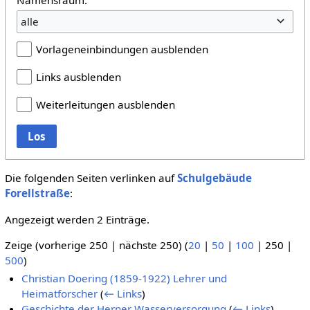
alle
Vorlageneinbindungen ausblenden
Links ausblenden
Weiterleitungen ausblenden
Los
Die folgenden Seiten verlinken auf
Schulgebäude
Forellstraße
:
Angezeigt werden 2 Einträge.
Zeige (
vorherige 250
|
nächste 250
) (
20
|
50
|
100
|
250
|
500
)
Christian Doering (1859-1922) Lehrer und
Heimatforscher
(
← Links
)
Geschichte der Herner Wasserversorgung
(
← Links
)