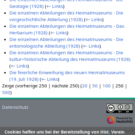
Geologie (1928)
(
← Links
)
Die einzelnen Abteilungen des Heimatmuseums - Die
vorgeschichtliche Abteilung (1928)
(
← Links
)
Die einzelnen Abteilungen des Heimatmuseums - Das
Herbarium (1928)
(
← Links
)
Die einzelnen Abteilungen des Heimatmuseums - Die
entomologische Abteilung (1928)
(
← Links
)
Die einzelnen Abteilungen des Heimatmuseums - Die
kultur=historische Abteilung des Heimatmuseums (1928)
(
← Links
)
Die feierliche Einweihung des neuen Heimatmuseums
(19. Juli 1928)
(
← Links
)
Zeige (
vorherige 250
|
nächste 250
) (
20
|
50
|
100
|
250
|
500
)
Datenschutz
Cookies helfen uns bei der Bereitstellung von Hist. Verein