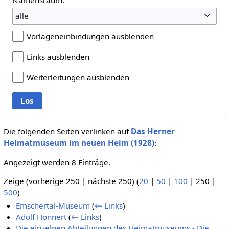
alle
Vorlageneinbindungen ausblenden
Links ausblenden
Weiterleitungen ausblenden
Los
Die folgenden Seiten verlinken auf
Das Herner
Heimatmuseum im neuen Heim (1928)
:
Angezeigt werden 8 Einträge.
Zeige (
vorherige 250
|
nächste 250
) (
20
|
50
|
100
|
250
|
500
)
Emschertal-Museum
(
← Links
)
Adolf Honnert
(
← Links
)
Die einzelnen Abteilungen des Heimatmuseums - Die