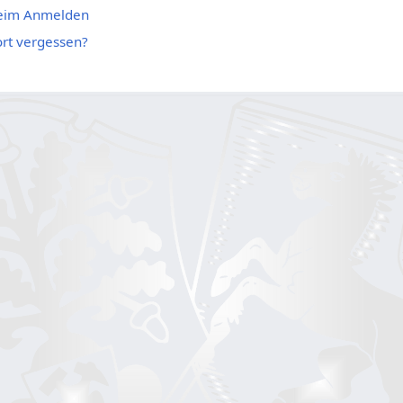
beim Anmelden
rt vergessen?