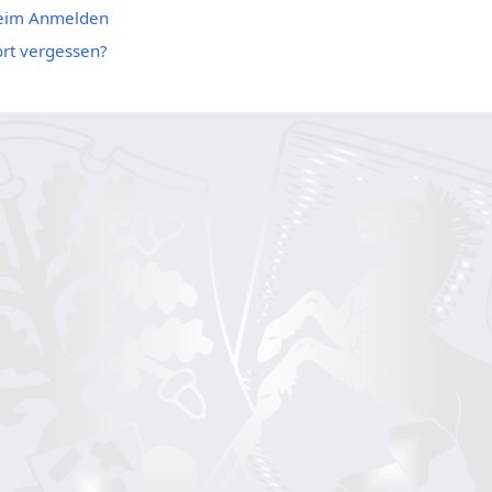
beim Anmelden
rt vergessen?