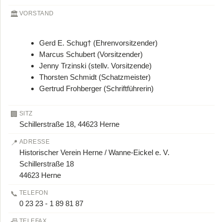
🏛️
VORSTAND
Gerd E. Schug† (Ehrenvorsitzender)
Marcus Schubert (Vorsitzender)
Jenny Trzinski (stellv. Vorsitzende)
Thorsten Schmidt (Schatzmeister)
Gertrud Frohberger (Schriftführerin)
🏢
SITZ
Schillerstraße 18, 44623 Herne
📍
ADRESSE
Historischer Verein Herne / Wanne-Eickel e. V.
Schillerstraße 18
44623 Herne
📞
TELEFON
0 23 23 - 1 89 81 87
📠
TELEFAX