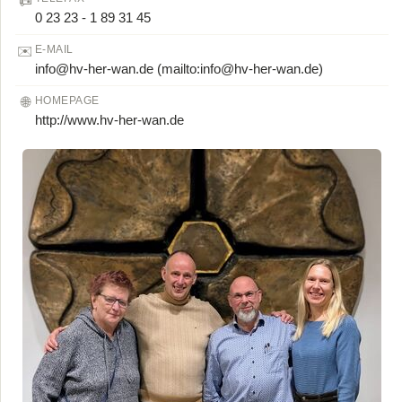
0 23 23 - 1 89 31 45
✉️
E-MAIL
info@hv-her-wan.de
🌐
HOMEPAGE
http://www.hv-her-wan.de