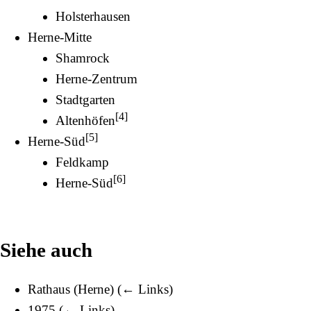
Holsterhausen
Herne-Mitte
Shamrock
Herne-Zentrum
Stadtgarten
[
4
]
Altenhöfen
[
5
]
Herne-Süd
Feldkamp
[
6
]
Herne-Süd
Siehe auch
Rathaus (Herne)
(
← Links
)
1975
(
← Links
)