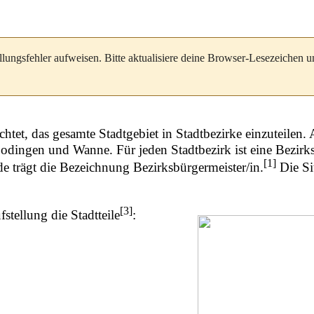
llungsfehler aufweisen. Bitte aktualisiere deine Browser-Lesezeichen 
htet, das gesamte Stadtgebiet in Stadtbezirke einzuteilen.
odingen
und
Wanne
. Für jeden Stadtbezirk ist eine Bezir
[
1
]
de trägt die Bezeichnung Bezirksbürgermeister/in.
Die Si
[
3
]
stellung die Stadtteile
: