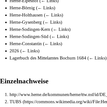
Herne-Elpeshof
(
← Links
)
Herne-Börnig
(
← Links
)
Herne-Holthausen
(
← Links
)
Herne-Gysenberg
(
← Links
)
Herne-Sodingen-Kern
(
← Links
)
Herne-Sodingen-Süd
(
← Links
)
Herne-Constantin
(
← Links
)
2026
(
← Links
)
Lagerbuch des Mittelamtes Bochum 1684
(
← Links
)
Einzelnachweise
http://www.herne.de/kommunen/herne/ttw.nsf/id/DE
TUBS (
https://commons.wikimedia.org/wiki/File:Hern