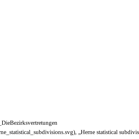
_DieBezirksvertretungen
e_statistical_subdivisions.svg
), „Herne statistical subdivi