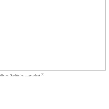
[
2
]
ntlichen Stadtteilen zugeordnet