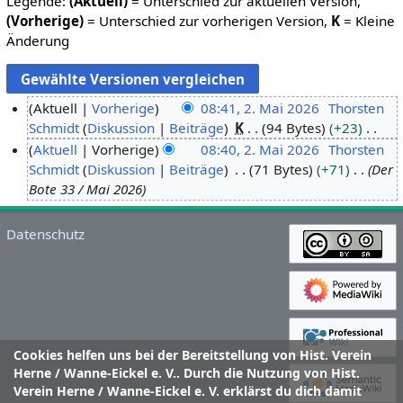
Legende:
(Aktuell)
= Unterschied zur aktuellen Version,
(Vorherige)
= Unterschied zur vorherigen Version,
K
= Kleine
Änderung
Aktuell
Vorherige
08:41, 2. Mai 2026
Thorsten
Schmidt
Diskussion
Beiträge
K
94 Bytes
+23
2
K
Aktuell
Vorherige
08:40, 2. Mai 2026
Thorsten
.
e
Schmidt
Diskussion
Beiträge
71 Bytes
+71
Der
M
i
Bote 33 / Mai 2026
a
n
i
e
2
Datenschutz
B
0
e
2
a
6
r
b
e
Cookies helfen uns bei der Bereitstellung von Hist. Verein
i
Herne / Wanne-Eickel e. V.. Durch die Nutzung von Hist.
t
Verein Herne / Wanne-Eickel e. V. erklärst du dich damit