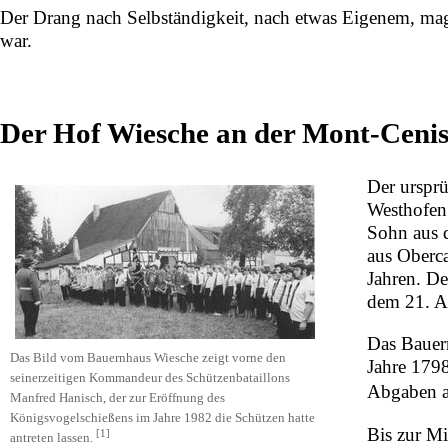
Der Drang nach Selbständigkeit, nach etwas Eigenem, ma
war.
Der Hof Wiesche an der Mont-Cenis
Der urspr
Westhofen
Sohn aus 
aus Oberca
Jahren. D
dem
21. A
Das Bauer
Das Bild vom Bauernhaus Wiesche zeigt vorne den
Jahre
179
seinerzeitigen Kommandeur des Schützenbataillons
Abgaben a
Manfred Hanisch, der zur Eröffnung des
Königsvogelschießens im Jahre 1982 die Schützen hatte
Bis zur M
[
1
]
antreten lassen.