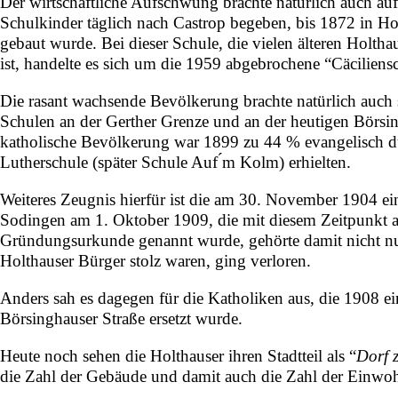
Der wirtschaftliche Aufschwung brachte natürlich auch au
Schulkinder täglich nach Castrop begeben, bis 1872 in Ho
gebaut wurde. Bei dieser Schule, die vielen älteren Holth
ist, handelte es sich um die
1959
abgebrochene “
Cäciliens
Die rasant wachsende Bevölkerung brachte natürlich auch 
Schulen an der Gerther Grenze und an der heutigen
Börsin
katholische Bevölkerung war
1899
zu 44 % evangelisch du
Lutherschule (später Schule Auf ́m Kolm) erhielten.
Weiteres Zeugnis hierfür ist die am
30. November
1904
ei
Sodingen am
1. Oktober
1909
, die mit diesem Zeitpunkt
Gründungsurkunde genannt wurde, gehörte damit nicht nur 
Holthauser Bürger stolz waren, ging verloren.
Anders sah es dagegen für die Katholiken aus, die
1908
ei
Börsinghauser Straße ersetzt wurde.
Heute noch sehen die Holthauser ihren Stadtteil als “
Dorf 
die Zahl der Gebäude und damit auch die Zahl der Einwo