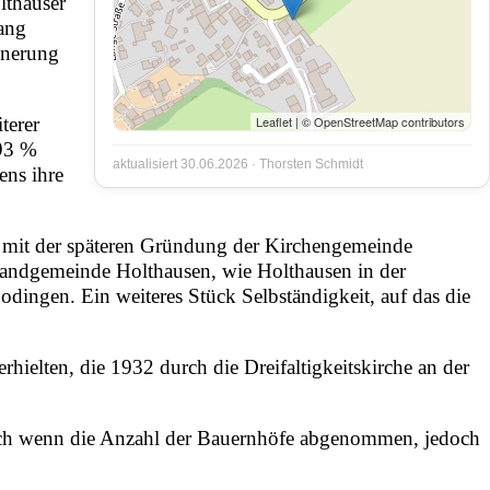
lthauser
gang
nnerung
terer
Leaflet
| ©
OpenStreetMap
contributors
93 %
aktualisiert 30.06.2026 ·
Thorsten Schmidt
ens ihre
mit der späteren Gründung der Kirchengemeinde
 Landgemeinde Holthausen, wie Holthausen in der
dingen. Ein weiteres Stück Selbständigkeit, auf das die
rhielten, die
1932
durch die
Dreifaltigkeitskirche
an der
auch wenn die Anzahl der Bauernhöfe abgenommen, jedoch