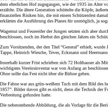
dem elterlichen Hof zugegangen, wie der 1935 im Alter v
erzählte. Die ältere Generation schüttelte die Köpfe, äuß
finanziellen Risiken hin, die mit einem Schützenfest dam
erklärten die Ausführung des Planes für unmöglich, ja sog
Wagemut und Feuereifer der Jungen setzten sich aber durc
beschlossen, noch im Herbst des gleichen Jahres ein Schütz
Zum Vorsitzenden, der den Titel “General” erhielt, wurde
Tappe, Heinrich Wiesche, Teves, Eckmann und Heermann z
Innerhalb kurzer Frist schrieben sich 72 Holthauser als M
wichtigstes Vereinsinventar war von Anfang an beschlosse
Ohne sollte das Fest nicht über die Bühne gehen.
Die Fahne war aus grün-weißem Tuch mit dem Bild des hei
1857”. Bilder davon gibt es nicht, denn die Technik der Fo
Verbreitung gefunden hatte.
Die nebenstehende Abbildung, die als Vorlage für die Be