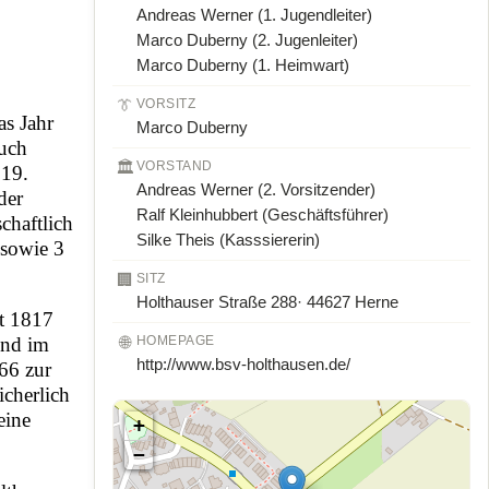
Andreas Werner (1. Jugendleiter)
Marco Duberny (2. Jugenleiter)
Marco Duberny (1. Heimwart)
👔
VORSITZ
as Jahr
Marco Duberny
auch
🏛️
VORSTAND
 19.
Andreas Werner (2. Vorsitzender)
der
Ralf Kleinhubbert (Geschäftsführer)
chaftlich
Silke Theis (Kasssiererin)
 sowie 3
🏢
SITZ
Holthauser Straße
288· 44627 Herne
it
1817
🌐
HOMEPAGE
und im
http://www.bsv-holthausen.de/
66
zur
cherlich
eine
+
−