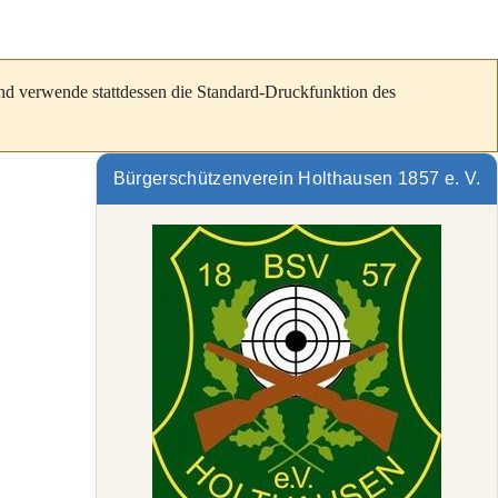
und verwende stattdessen die Standard-Druckfunktion des
Bürgerschützenverein Holthausen 1857 e. V.