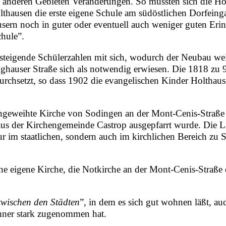
f anderen Gebieten Veränderungen. So mussten sich die Ho
lthausen die erste eigene Schule am südöstlichen Dorfein
ausern noch in guter oder eventuell auch weniger guten Eri
chule
”.
steigende Schülerzahlen mit sich, wodurch der Neubau wei
ghauser Straße
sich als notwendig erwiesen. Die
1818
zu 
rchsetzt, so dass 1902 die evangelischen Kinder Holthaus
ngeweihte Kirche von Sodingen an der
Mont-Cenis-Straße
 aus der Kirchengemeinde Castrop ausgepfarrt wurde. Die
im staatlichen, sondern auch im kirchlichen Bereich zu So
ne eigene Kirche, die Notkirche an der Mont-Cenis-Straße e
zwischen den Städten
”, in dem es sich gut wohnen läßt, 
hner stark zugenommen hat.