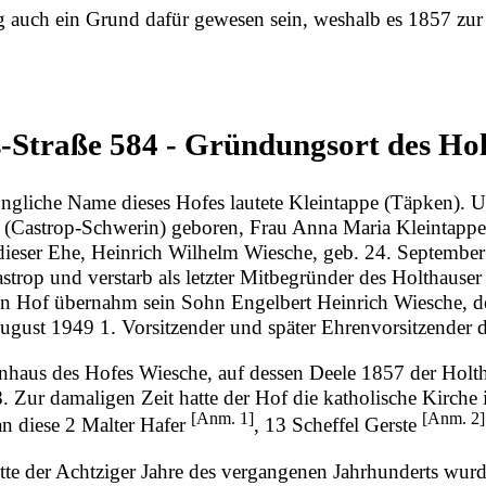
g auch ein Grund dafür gewesen sein, weshalb es 1857 z
-Straße 584 - Gründungsort des Hol
üngliche Name dieses Hofes lautete
Kleintappe
(Täpken).
 (Castrop-Schwerin) geboren, Frau Anna Maria Kleintappe 
dieser Ehe,
Heinrich Wilhelm Wiesche
, geb.
24. September
strop und verstarb als letzter Mitbegründer des Holthaus
en Hof übernahm sein Sohn Engelbert Heinrich Wiesche, 
ugust
1949
1. Vorsitzender und später Ehrenvorsitzender 
nhaus des Hofes Wiesche, auf dessen Deele 1857 der Holt
8
. Zur damaligen Zeit hatte der Hof die katholische Kirche 
[
Anm. 1
]
[
Anm. 2
]
n diese 2 Malter Hafer
, 13 Scheffel Gerste
itte der Achtziger Jahre des vergangenen Jahrhunderts w