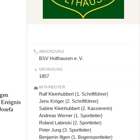
🏷️
ABKÜRZUNG
BSV Holthausen e. V.
⭐
GRÜNDUNG
1857
💼
MITARBEITER
Ralf Kleinhubbert (1. Schriftführer)
igen
Jens Kröger (2. Schriftführer)
 Ereignis
Sabine Kleinhubbert (2. Kassiererin)
Josefa
Andreas Werner (1. Sportleiter)
Roland Labinski (2. Sportleiter)
Peter Jung (3. Sportleiter)
Benjamin Illgen (1. Bogensportleiter)