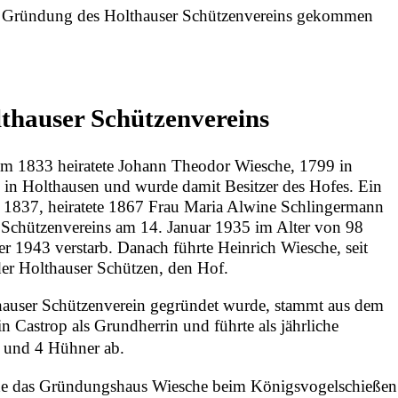
ur Gründung des Holthauser Schützenvereins gekommen
thauser Schützenvereins
 Um
1833
heiratete Johann Theodor Wiesche,
1799
in
in Holthausen und wurde damit Besitzer des Hofes. Ein
1837
, heiratete
1867
Frau Maria Alwine Schlingermann
er Schützenvereins am
14. Januar
1935
im Alter von 98
der
1943
verstarb. Danach führte Heinrich Wiesche, seit
der Holthauser Schützen, den Hof.
hauser Schützenverein gegründet wurde, stammt aus dem
in Castrop als Grundherrin und führte als jährliche
und 4 Hühner ab.
urde das Gründungshaus Wiesche beim Königsvogelschießen