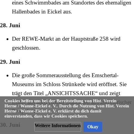
eines Schwimmbades am Standortes des ehemaligen
Hallenbades in Eickel aus.
28. Juni
Der REWE-Markt an der
Hauptstraße
258 wird
geschlossen.
29. Juni
Die große Sommerausstellung des
Emschertal-
Museums
im
Schloss Strünkede
wird eröffnet. Sie
trägt den Titel „ANSICHTSSACHE“ und zeigt
Cookies helfen uns bei der Bereitstellung von Hist. Verein
Bilder aus allen Herner Stadtteilen aus künstlerischer
Herne / Wanne-Eickel e. V.. Durch die Nutzung von Hist. Verein
Perspektive.
Herne / Wanne-Eickel e. V. erklärst du dich damit
einverstanden, dass wir Cookies speichern.
30. Juni
Weitere Informationen
Okay