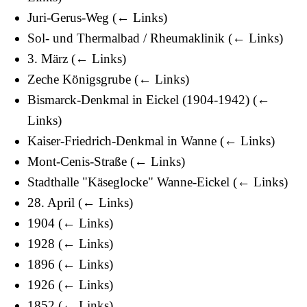
Juri-Gerus-Weg
(
← Links
)
Sol- und Thermalbad / Rheumaklinik
(
← Links
)
3. März
(
← Links
)
Zeche Königsgrube
(
← Links
)
Bismarck-Denkmal in Eickel (1904-1942)
(
←
Links
)
Kaiser-Friedrich-Denkmal in Wanne
(
← Links
)
Mont-Cenis-Straße
(
← Links
)
Stadthalle "Käseglocke" Wanne-Eickel
(
← Links
)
28. April
(
← Links
)
1904
(
← Links
)
1928
(
← Links
)
1896
(
← Links
)
1926
(
← Links
)
1852
(
← Links
)