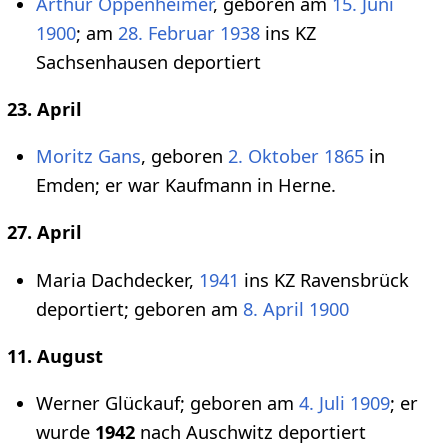
Arthur Oppenheimer
, geboren am
15. Juni
1900
; am
28. Februar
1938
ins KZ
Sachsenhausen deportiert
23. April
Moritz Gans
, geboren
2. Oktober
1865
in
Emden; er war Kaufmann in Herne.
27. April
Maria Dachdecker,
1941
ins KZ Ravensbrück
deportiert; geboren am
8. April
1900
11. August
Werner Glückauf; geboren am
4. Juli
1909
; er
wurde
1942
nach Auschwitz deportiert