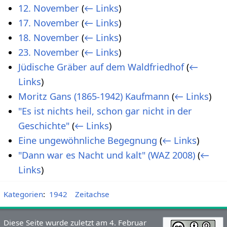
12. November
(
← Links
)
17. November
(
← Links
)
18. November
(
← Links
)
23. November
(
← Links
)
Jüdische Gräber auf dem Waldfriedhof
(
←
Links
)
Moritz Gans (1865-1942) Kaufmann
(
← Links
)
"Es ist nichts heil, schon gar nicht in der
Geschichte"
(
← Links
)
Eine ungewöhnliche Begegnung
(
← Links
)
"Dann war es Nacht und kalt" (WAZ 2008)
(
←
Links
)
Kategorien
:
1942
Zeitachse
Diese Seite wurde zuletzt am 4. Februar