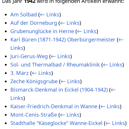
Das Jahr
1942
wird in folgenden Artikeln erwähnt:
Am Solbad
(
← Links
)
Auf der Dorneburg
(
← Links
)
Grubenunglücke in Herne
(
← Links
)
Karl Büren (1871-1942) Oberbürgermeister
(
←
Links
)
Juri-Gerus-Weg
(
← Links
)
Sol- und Thermalbad / Rheumaklinik
(
← Links
)
3. März
(
← Links
)
Zeche Königsgrube
(
← Links
)
Bismarck-Denkmal in Eickel (1904-1942)
(
←
Links
)
Kaiser-Friedrich-Denkmal in Wanne
(
← Links
)
Mont-Cenis-Straße
(
← Links
)
Stadthalle "Käseglocke" Wanne-Eickel
(
← Links
)