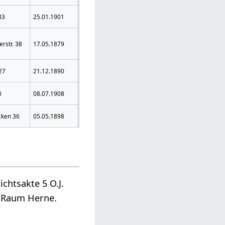
3 Jahre
33
25.01.1901
Breslau
Zuchthaus
3 Jahre 6
rstr. 38
17.05.1879
Borek
Monate
Zuchthaus
3 Jahre
27
21.12.1890
Herne
Zuchthaus
3 Jahre
0
08.07.1908
Herne
Zuchthaus
Hettenhausen
cken 36
05.05.1898
Freigesprochen
Krs. Gersfeld
chtsakte 5 O.J.
m Raum Herne.