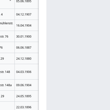
05.06.1895
Monate
Harpen
Zuchthaus
3 Jahre
 4
04.12.1907
Bochum
Zuchthaus
ühlenstr.
2 Jahre
16.04.1904
Röhlinghausen
Gefängnis
4 Jahre
tr. 76
30.01.1900
Herne
Zuchthaus
3 Jahre
76
06.06.1887
Bochum
Zuchthaus
Plausen Krs.
3 Jahre
 29
24.12.1880
Rössel, Ostpr.
Zuchthaus
3 Jahre 3
Rothwasser
tr. 148
04.03.1906
Monate
Krs. Rosenberg
Zuchthaus
Holsterhausen
3 Jahre
im Urteil
tr. 148a
09.06.1904
(Gelsenkirchen)
Zuchthaus
auch 'Firley'
Hiltrop Krs.
3 Jahre
. 29
24.05.1895
Bochum
Zuchthaus
4 Jahre
22.03.1896
Herne
Zuchthaus