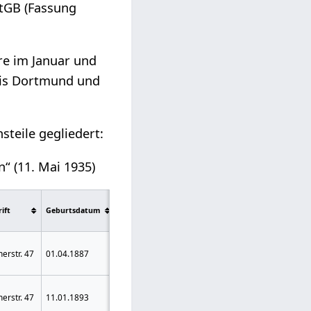
StGB (Fassung
re im Januar und
nis Dortmund und
teile gegliedert:
“ (11. Mai 1935)
Nebenfolge
ift
Geburtsdatum
Geburtsort
Urteil
/
Bemerkung
Ehrenrechte
15 Jahre
erstr. 47
01.04.1887
Herne
10 Jahre
Zuchthaus
aberkannt
Ehrenrechte
6 Jahre
erstr. 47
11.01.1893
Herne
5 Jahre
Zuchthaus
aberkannt