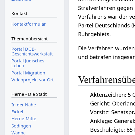
Strafverfahren gegen 
Kontakt
Verfahrens war der v
Kontaktformular
Partei Deutschlands 
Ruhrgebiets.
Themenübersicht
Die Verfahren wurden
Portal DGB-
Geschichtswerkstatt
und betrafen insgesa
Portal Jüdisches
Leben
Portal Migration
Verfahrensübe
Videoprojekt vor Ort
Aktenzeichen: 5 O
Herne - Die Stadt
Gericht: Oberland
In der Nähe
Vorsitz: Senatsp
Eickel
Herne-Mitte
Anklage: General
Sodingen
Beschuldigte: 85
Wanne