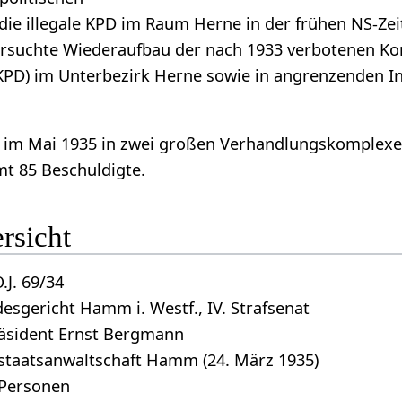
die illegale KPD im Raum Herne in der frühen NS-Ze
ersuchte Wiederaufbau der nach 1933 verbotenen K
(KPD) im Unterbezirk Herne sowie in angrenzenden I
 im Mai 1935 in zwei großen Verhandlungskomplex
mt 85 Beschuldigte.
rsicht
.J. 69/34
esgericht Hamm i. Westf., IV. Strafsenat
räsident Ernst Bergmann
staatsanwaltschaft Hamm (24. März 1935)
 Personen