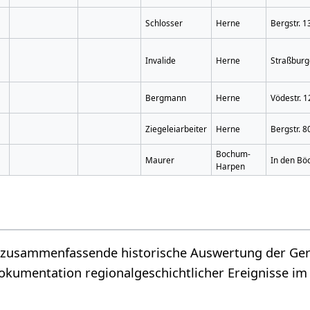
Schlosser
Herne
Bergstr. 1
Invalide
Herne
Straßburge
Bergmann
Herne
Vödestr. 1
Ziegeleiarbeiter
Herne
Bergstr. 8
Bochum-
Maurer
In den Bö
Harpen
ne zusammenfassende historische Auswertung der Geri
Dokumentation regionalgeschichtlicher Ereignisse i