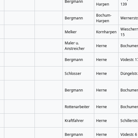
Bergmann
Harpen
139
Bochum-
Bergmann
Wernerstr.
Harpen
Wiescherm
Melker
Kornharpen
15
Maler u.
Herne
Bochumers
Anstreicher
Bergmann
Herne
Vödestr. 1
Schlosser
Herne
Düngelstr.
Bergmann
Herne
Bochumers
Rottenarbeiter
Herne
Bochumers
Kraftfahrer
Herne
Schillerstr
Bergmann
Herne
Vödestr. 6