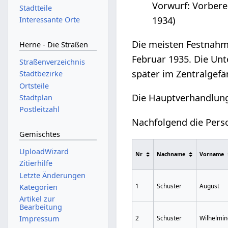
Vorwurf: Vorbere
Stadtteile
1934)
Interessante Orte
Die meisten Festnahm
Herne - Die Straßen
Februar 1935. Die Un
Straßenverzeichnis
später im Zentralgefä
Stadtbezirke
Ortsteile
Die Hauptverhandlung 
Stadtplan
Postleitzahl
Nachfolgend die Pers
Gemischtes
UploadWizard
Nr
Nachname
Vorname
Zitierhilfe
Letzte Änderungen
1
Schuster
August
Kategorien
Artikel zur
Bearbeitung
2
Schuster
Wilhelmi
Impressum