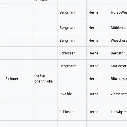
Bergmann
Herne
Horst-Wes
Bergmann
Herne
Mühlenkam
Bergmann
Herne
Wieschers
Schlosser
Herne
Bergstr. 1
Bergmann
Herne
Marienstr.
Ehefrau
Fichtner
Herne
Blücherstr
Johann Föller
Invalide
Herne
Ziethenstr
Schlosser
Herne
Ludwigstr.