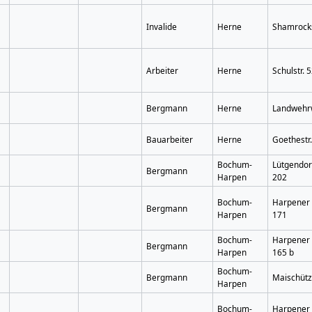
Invalide
Herne
Shamrocks
Arbeiter
Herne
Schulstr. 
Bergmann
Herne
Landwehr
Bauarbeiter
Herne
Goethestr
Bochum-
Lütgendo
Bergmann
Harpen
202
Bochum-
Harpener
Bergmann
Harpen
171
Bochum-
Harpener
Bergmann
Harpen
165 b
Bochum-
Bergmann
Maischütz
Harpen
Bochum-
Harpener