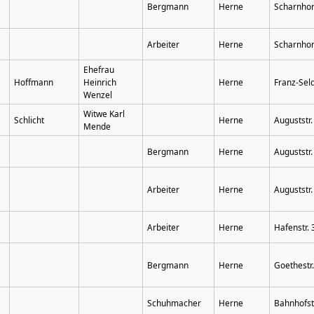
Bergmann
Herne
Scharnhors
Arbeiter
Herne
Scharnhors
Ehefrau
Hoffmann
Heinrich
Herne
Franz-Seld
Wenzel
Witwe Karl
Schlicht
Herne
Auguststr.
Mende
Bergmann
Herne
Auguststr.
Arbeiter
Herne
Auguststr.
Arbeiter
Herne
Hafenstr. 
Bergmann
Herne
Goethestr
Schuhmacher
Herne
Bahnhofst