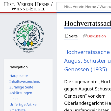
Hist. Verein Herne /
Wanne-Eickel
Hochverratssach
Seite
Diskussion
Hochverratssache
August Schuster 
Navigation
Genossen (1935)
Hauptseite
Die sogenannte „Hoc
Inhaltsverzeichnis
Zufällige Seite
gegen August Schust
Abkürzungen
Genossen“ vor dem
Links
Oberlandesgericht H
Unfertige Artikel
den umfangreichsten 
Zitierhilfe