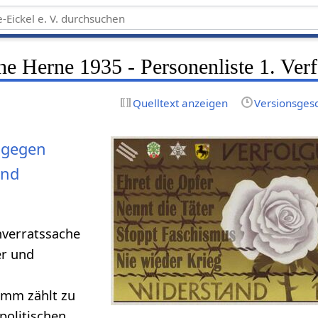
e Herne 1935 - Personenliste 1. Ver
Quelltext anzeigen
Versionsges
 gegen
und
hverratssache
er und
amm zählt zu
politischen