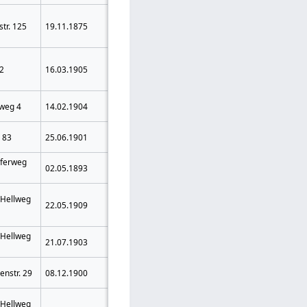
2 Jahre 6
Werden a.d.
tr. 125
19.11.1875
Monate
Ruhr
Zuchthaus
Heinrikau Krs.
3 Jahre
52
16.03.1905
Braunsberg,
Zuchthaus
Ostpr.
Langendorf Krs.
3 Jahre
weg 4
14.02.1904
Labiau
Zuchthaus
Wreschen
2 Jahre
. 83
25.06.1901
(Posen)
Gefängnis
rferweg
Stradaunen
4 Jahre
02.05.1893
(Lyck)
Zuchthaus
Ehrenrechte
 Hellweg
Bochum-
5 Jahre
22.05.1909
5 Jahre
Harpen
Zuchthaus
aberkannt
 Hellweg
3 Jahre
21.07.1903
Clausthal
Zuchthaus
Rössel
3 Jahre
enstr. 29
08.12.1900
(Königsberg)
Zuchthaus
2 Jahre 6
 Hellweg
Bochum-