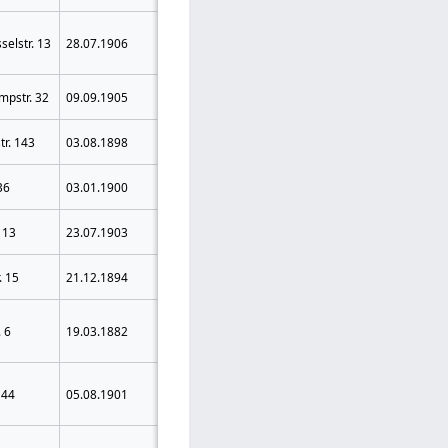
3 Jahre 3
selstr. 13
28.07.1906
Herne
Monate
Zuchthaus
3 Jahre
pstr. 32
09.09.1905
Herne
Zuchthaus
Cainsdorf (Krs.
3 Jahre
tr. 143
03.08.1898
Zwickau)
Zuchthaus
Polsnitz Krs.
3 Jahre
36
03.01.1900
Waldenburg
Zuchthaus
Donnerau Krs.
3 Jahre
 13
23.07.1903
Waldenburg
Zuchthaus
Johannka
4 Jahre
. 15
21.12.1894
(Polen)
Zuchthaus
2 Jahre 3
. 6
19.03.1882
Kunti (Polen)
Monate
Zuchthaus
2 Jahre 3
 44
05.08.1901
Recklinghausen
Monate
Zuchthaus
Ingramsdorf
2 Jahre