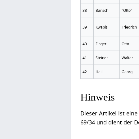
38
Bänsch
"Otto"
39
Kwapis
Friedrich
40
Finger
Otto
41
Steiner
Walter
42
Heil
Georg
Hinweis
Dieser Artikel ist ei
69/34 und dient der 