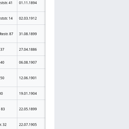
tstr. 41
01.11.1894
Krs.
Zuchthaus
Schweidnitz
Hannover-
2 Jahre
tstr. 14
02.03.1912
Linden
Gefängnis
6 Jahre 6
Ehrenrechte
testr. 87
31.08.1899
Herne
Monate
5 Jahre
Zuchthaus
aberkannt
Allgringen
4 Jahre
 37
27.04.1886
(Diedenhofen)
Zuchthaus
3 Jahre
 40
06.08.1907
Herne
Zuchthaus
Ehrenrechte
Schönhausen
5 Jahre
 50
12.06.1901
5 Jahre
Bez. Bromberg
Zuchthaus
aberkannt
Brosowo Krs.
2 Jahre
30
19.01.1904
Kulm
Gefängnis
Jeschonowitz
5 Jahre 6
Ehrenrechte
. 83
22.05.1899
Krs. Ortelsburg,
Monate
5 Jahre
Ostpr.
Zuchthaus
aberkannt
Friedeberg,
3 Jahre
r. 32
22.07.1905
Neumark
Zuchthaus