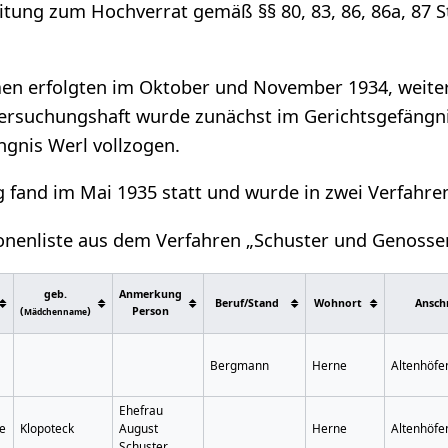
itung zum Hochverrat gemäß §§ 80, 83, 86, 86a, 87 
en erfolgten im Oktober und November 1934, weite
tersuchungshaft wurde zunächst im Gerichtsgefäng
ngnis Werl vollzogen.
fand im Mai 1935 statt und wurde in zwei Verfahrens
onenliste aus dem Verfahren „Schuster und Genossen
geb.
Anmerkung
Beruf/Stand
Wohnort
Anschr
(
)
Person
Mädchenname
Bergmann
Herne
Altenhöfen
Ehefrau
ne
Klopoteck
August
Herne
Altenhöfen
Schuster